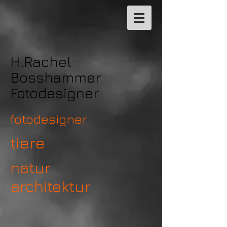
H.Rachel
Bosshammer
Fotodesigner
fotodesigner
tiere
natur
architektur